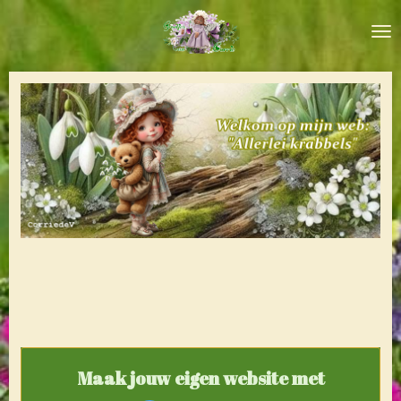
Ga
direct
naar
de
hoofdinhoud
Maak jouw eigen website met